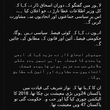
لاہور میں گفتگو کے دوران اسحاق ڈار نے کہا کہ
کل وزیر اطلاعات عطا تارڑ نے جو اعلان کیا ہے،
اس پر سیاسی جماعتوں اور اتحادیوں سے مشاورت
کریں گے۔
انہوں نے کہا کہ کوئی فیصلہ سیاسی نہیں ہوگا،
حکومتی فیصلے آئین اور قانون کے مطابق کیے جائیں
گے۔
سینیٹر اسحاق ڈار نے مزید کہا کہ ابھی
پابندی کا فیصلہ ہوا ہی نہیں ہے، ملکی
سلامتی سب سے عزیز ہونی چاہیے، فیصلہ
اتحادیوں سے مشاورت اور آئین کے مطابق
ہوگا۔
ان کا کہنا تھا کہ نواز شریف کی قیادت میں
پاکستان 24ویں بڑی معیشت بن چکا تھا، 2018 کا
الیکشن چوری کیا گیا اور جب وہ حکومت گئی تو
پاکستان 47 ویں معیشت تھا۔