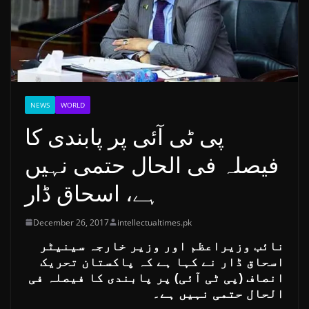
NEWS
WORLD
پی ٹی آئی پر پابندی کا
فیصلہ فی الحال حتمی نہیں
ہے، اسحاق ڈار
December 26, 2017
intellectualtimes.pk
نائب وزیراعظم اور وزیر خارجہ سینیٹر
اسحاق ڈار نے کہا ہے کہ پاکستان تحریک
انصاف (پی ٹی آئی) پر پابندی کا فیصلہ فی
الحال حتمی نہیں ہے۔